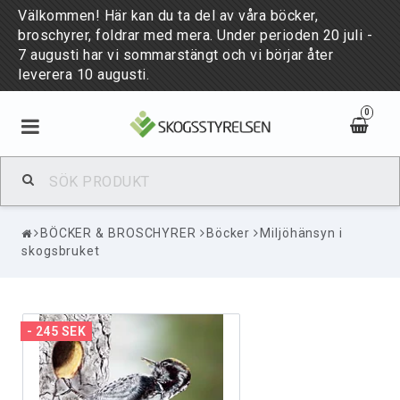
Välkommen! Här kan du ta del av våra böcker,
broschyrer, foldrar med mera. Under perioden 20 juli -
7 augusti har vi sommarstängt och vi börjar åter
leverera 10 augusti.
0
BÖCKER & BROSCHYRER
BÖCKER & BROSCHYRER
Böcker
Miljöhänsyn i
PUBLIKATIONER
skogsbruket
NYHETER
- 245 SEK
PUBLICATIONS