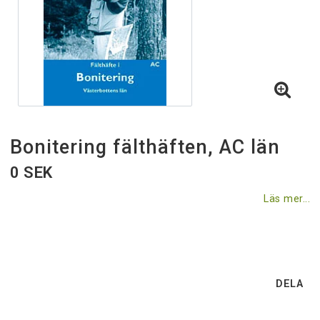
Villkor & rabatter
Till skogsstyrelsen.se
Bonitering fälthäften, AC län
0 SEK
Läs mer...
DELA