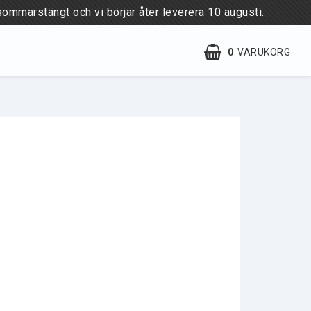
sommarstängt och vi börjar åter leverera 10 augusti.
0
VARUKORG
Villkor & rabatter
Till skogsstyrelsen.se