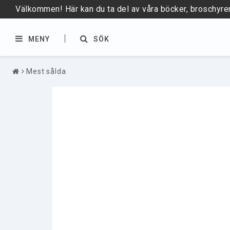
Välkommen! Här kan du ta del av våra böcker, broschyrer,
MENY
SÖK
Mest sålda
BÖCKER & BROSCHYRER
PUBLIKATIONER
Böcker
Meddelanden
Broschyrer
Rapporter
Foldrar
Planscher
Kulturmiljö
Motorsågskörkort