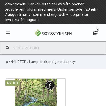
Välkommen! Här kan du ta del av våra böcker,
broschyrer, foldrar med mera. Under perioden 20 juli -
7 augusti har vi sommarstängt och vi börjar åter
leverera 10 augusti.
0
BÖCKER & BROSCHYRER
NYHETER
Lump önskar sig ett äventyr
PUBLIKATIONER
NYHETER
NYHET
PUBLICATIONS