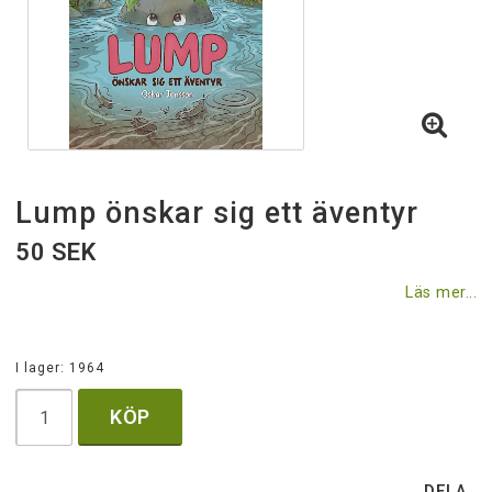
Villkor & rabatter
Till skogsstyrelsen.se
Lump önskar sig ett äventyr
50 SEK
Läs mer...
I lager: 1964
KÖP
DELA