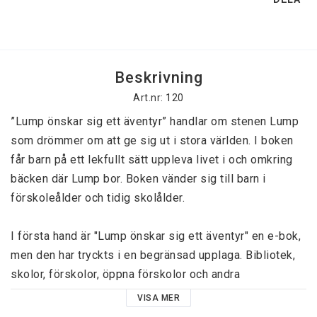
Beskrivning
Art.nr: 120
”Lump önskar sig ett äventyr” handlar om stenen Lump 
som drömmer om att ge sig ut i stora världen. I boken 
får barn på ett lekfullt sätt uppleva livet i och omkring 
bäcken där Lump bor. Boken vänder sig till barn i 
förskoleålder och tidig skolålder.

I första hand är "Lump önskar sig ett äventyr" en e-bok, 
men den har tryckts i en begränsad upplaga. Bibliotek, 
skolor, förskolor, öppna förskolor och andra 
verksamheter där barn vistas är välkomna att beställa 
VISA MER
den tryckta boken. Privatpersoner hänvisar vi till E-