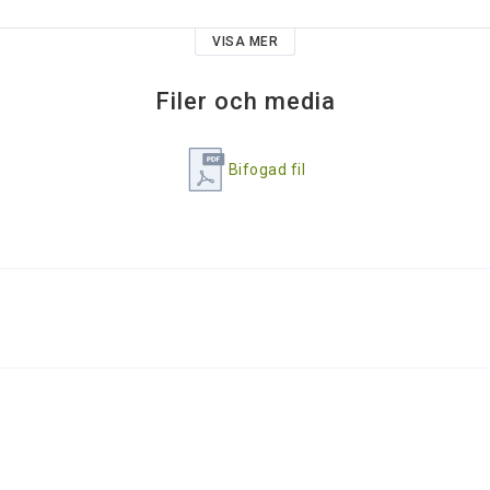
VISA MER
-fil för egen utskrift
Filer och media
Bifogad fil