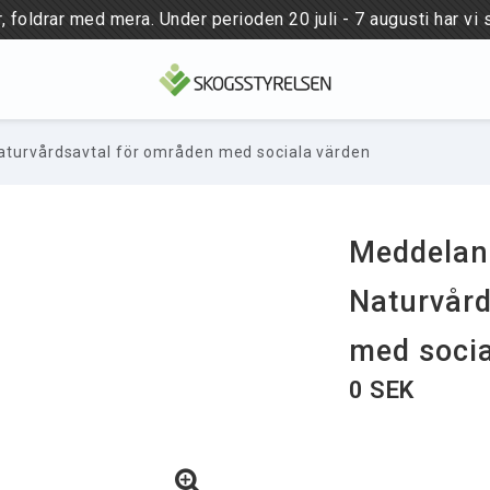
 foldrar med mera. Under perioden 20 juli - 7 augusti har vi 
turvårdsavtal för områden med sociala värden
NYHETER
PUBLICATIONS
Meddelan
Naturvård
med socia
0 SEK