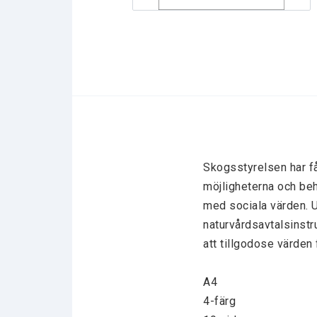
Skogsstyrelsen har få
möjligheterna och beh
med sociala värden. U
naturvårdsavtalsinstru
att tillgodose värden f
A4 

4-färg
