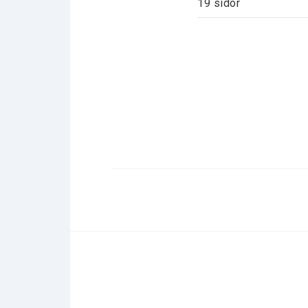
19 sidor

Finns endast som pdf