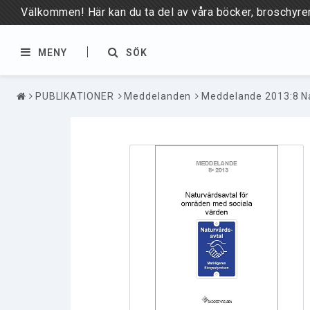
Välkommen! Här kan du ta del av våra böcker, broschyrer,
MENY
SÖK
PUBLIKATIONER
Meddelanden
Meddelande 2013:8 Na
BÖCKER & BROSCHYRER
PUBLIKATIONER
Böcker
Meddelanden
Broschyrer
Rapporter
Foldrar
Planscher
Kulturmiljö
Motorsågskörkort