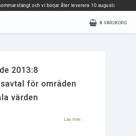
sommarstängt och vi börjar åter leverera 10 augusti.
0
VARUKORG
Villkor & rabatter
Till skogsstyrelsen.se
de 2013:8
savtal för områden
la värden
Läs mer...