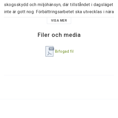
skogsskydd och miljöhänsyn, där tillståndet i dagsläget 
inte är gott nog. Förbättringsarbetet ska utvecklas i nära 
samarbete med forskande instiutioner och anpassas 
VISA MER
mot en förväntad klimatförändring. Skogsstyrelsens 
viktigaste instrument för att nå resultat är rådgivning 
Filer och media
och annan kommunikation kring effekter av olika 
handlande eller underlågenhet av handlande. 

Bifogad fil
110 sidor

Storlek a4
