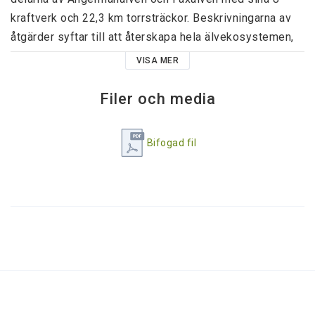
kraftverk och 22,3 km torrsträckor. Beskrivningarna av 
åtgärder syftar till att återskapa hela älvekosystemen, 
även om tonvikten lagts på att minska 
VISA MER
regleringseffekter och öka vandringsmöjligheter.

170 sidor

Filer och media
4-färg

A4

Bifogad fil
Finns endast som pdf-fil för egen utskrift.