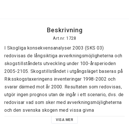
Beskrivning
Art.nr: 1728
I Skogliga konsekvensanalyser 2003 (SKS 03) 
redovisas de långsiktiga avverkningsmöjligheterna och 
skogstillståndets utveckling under 100-årsperioden 
2005-2105. Skogstillståndet i utgångsläget baseras på 
Riksskogstaxeringens inventeringar 1998-2002 och 
svarar därmed mot år 2000. Resultaten som redovisas, 
utgör ingen prognos utan de ingår i ett scenario, dvs. de 
redovisar vad som sker med avverkningsmöjligheterna 
och den svenska skogen med vissa givna 
förutsättningar beträffande skogsutnyttjandet och 
VISA MER
skogsskötseln. ambitionsnivåerna för 